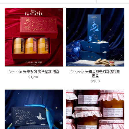
方
式
Fantasia 米奇系列 魔法星鑽 禮盒
Fantasia 米奇星願奇幻常溫餅乾
禮盒
$1,280
$900