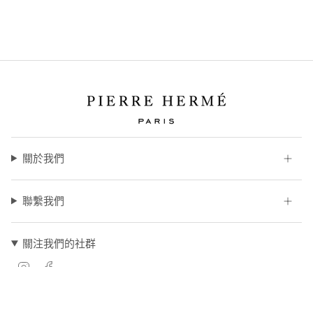
關於我們
聯繫我們
關注我們的社群
I
F
n
a
s
c
t
e
a
b
© Pierre Hermé TW 2026
食品業登錄字號：B-183388675-00000-7