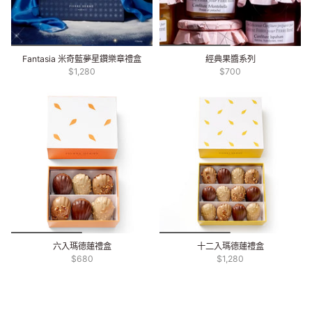
Fantasia 米奇藍夢星鑽樂章禮盒
經典果醬系列
$1,280
$700
六入瑪德蓮禮盒
十二入瑪德蓮禮盒
$680
$1,280