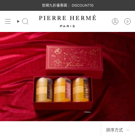
跳
官網九折優惠碼： DISCOUNT10
至
內
容
0
搜
帳
尋
號
排
排序方式
序