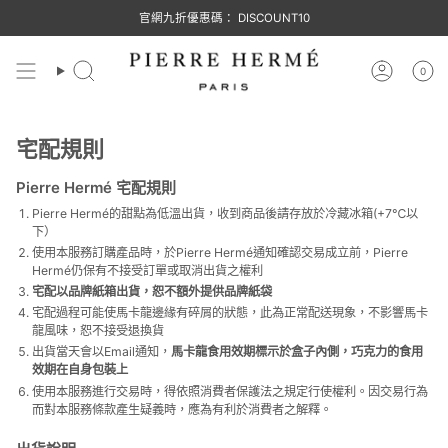
跳
官網九折優惠碼： DISCOUNT10
至
內
容
0
搜
帳
尋
號
宅配規則
Pierre Hermé
宅配規則
Pierre Hermé的甜點為低溫出貨，收到商品後請存放於冷藏冰箱(+7℃以
下）
使用本服務訂購產品時，於Pierre Hermé通知確認交易成立前，Pierre
Hermé仍保有不接受訂單或取消出貨之權利
宅配以品牌紙箱出貨，恕不額外提供品牌紙袋
宅配過程可能使馬卡龍邊緣有碎屑的狀態，此為正常配送現象，不影響馬卡
龍風味，恕不接受退換貨
出貨當天會以Email通知，
馬卡龍食用效期標示於盒子內側，巧克力的食用
效期在自身包裝上
使用本服務進行交易時，得依照消費者保護法之規定行使權利。因交易行為
而對本服務條款產生疑義時，應為有利於消費者之解釋。