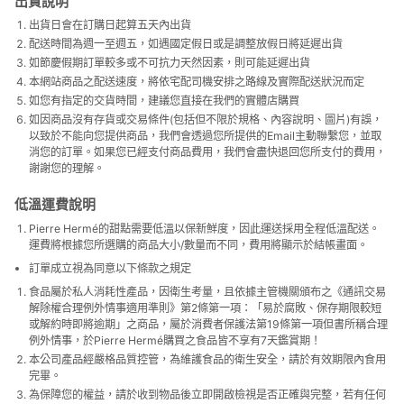
出貨說明
出貨日會在訂購日起算五天內出貨
配送時間為週一至週五，如遇國定假日或是調整放假日將延遲出貨
如節慶假期訂單較多或不可抗力天然因素，則可能延遲出貨
本網站商品之配送速度，將依宅配司機安排之路線及實際配送狀況而定
如您有指定的交貨時間，建議您直接在我們的實體店購買
如因商品沒有存貨或交易條件(包括但不限於規格、內容說明、圖片)有誤，
以致於不能向您提供商品，我們會
透過您所提供的Email
主動聯繫您，並取
消您的訂單。如果您已經支付商品費用，我們會盡快退回您所支付的費用，
謝謝您的理解。
低溫運費說明
Pierre Hermé的甜點需要低溫以保新鮮度，因此運送採用全程低溫配送。
運費將根據您所選購的商品大小/數量而不同，費用將顯示於結帳畫面。
訂單成立視為同意以下條款之規定
食品屬於私人消耗性產品，因衛生考量，且依據主管機關頒布之《通訊交易
解除權合理例外情事適用準則》第2條第一項：「易於腐敗、保存期限較短
或解約時即將逾期」之商品，屬於消費者保護法第19條第一項但書所稱合理
例外情事，於Pierre Hermé購買之食品皆不享有7天鑑賞期！
本公司產品經嚴格品質控管，
為維護食品的衛生安全，
請於有效期限內食用
完畢。
為保障您的權益，請於收到物品後立即開啟檢視是否正確與完整，若有任何