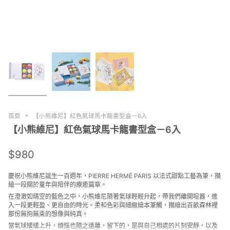
首頁
【小熊維尼】紅色氣球馬卡龍書型盒－6入
【小熊維尼】紅色氣球馬卡龍書型盒－6入
$980
慶祝小熊維尼誕生一百週年，PIERRE HERMÉ PARIS 以法式甜點工藝為筆，描
繪一段關於童年與陪伴的療癒篇章。
在澄澈如晴空的藍色之中，小熊維尼隨著氣球輕輕升起，帶我們離開喧囂，進
入一段更輕盈、更自由的時光。柔和色彩與細緻繪本筆觸，描繪出百畝森林裡
那份無拘無束的想像與純真。
當氣球緩緩上升，煩惱也隨之遠離，留下的，是與自己相處的片刻安靜，以及