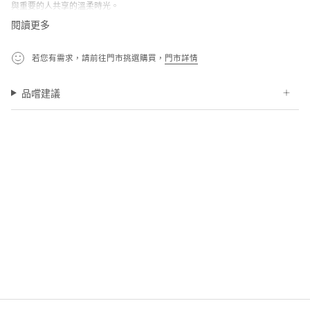
與重要的人共享的溫柔時光。
此款禮盒僅於實體門市專屬販售，自 4 月 17 日起正式發售。
凡選購任一款書
閱讀更多
型禮盒，即可獲贈品牌專屬明信片乙張。
若您有需求，請前往門市挑選購買，
門市詳情
品嚐建議