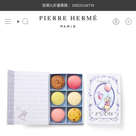
跳
官網九折優惠碼： DISCOUNT10
至
內
容
0
搜
帳
尋
號